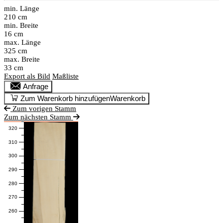
min. Länge
210 cm
min. Breite
16 cm
max. Länge
325 cm
max. Breite
33 cm
Export als Bild
Maßliste
Anfrage
Zum Warenkorb hinzufügen
Warenkorb
Zum vorigen Stamm
Zum nächsten Stamm
320
310
300
290
280
270
260