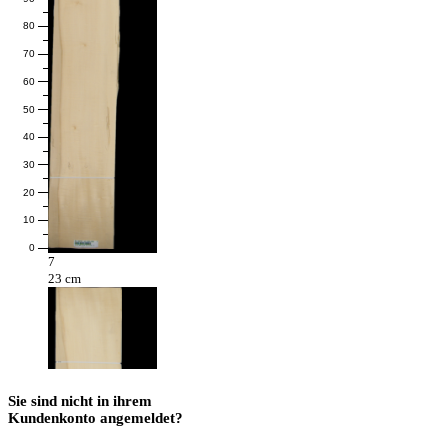
80
70
60
50
40
30
20
10
0
7
23 cm
Sie sind nicht in ihrem
Kundenkonto angemeldet?