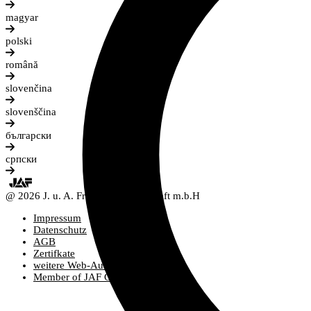
magyar
polski
română
slovenčina
slovenščina
български
српски
@ 2026 J. u. A. Frischeis Gesellschaft m.b.H
Impressum
Datenschutz
AGB
Zertifkate
weitere Web-Auftritte
Member of JAF Group