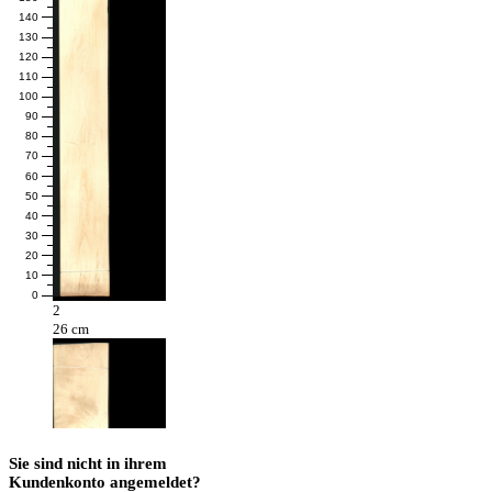
140
130
120
110
100
90
80
70
60
50
40
30
20
10
0
2
26 cm
Sie sind nicht in ihrem
Kundenkonto angemeldet?