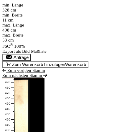
min. Länge
328 cm
min. Breite
11 cm
max. Länge
498 cm
max. Breite
53 cm
®
FSC
100%
Export als Bild
Maßliste
Anfrage
Zum Warenkorb hinzufügen
Warenkorb
Zum vorigen Stamm
Zum nächsten Stamm
490
480
470
460
450
440
430
420
410
400