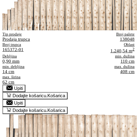
Tip prodaje
Broj palete
Prodaja trupca
138048
Broj trupca
Oblast
165372-01
2
1.240,54 m
Debljina
min. dužina
0,90 mm
110 cm
min. debljina
max. dužina
14 cm
408 cm
max. širina
62 cm
Upiti
Dodajte košaricu.
Košarica
Upiti
Dodajte košaricu.
Košarica