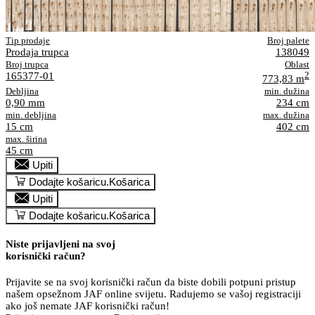
Tip prodaje
Broj palete
Prodaja trupca
138049
Broj trupca
Oblast
165377-01
2
773,83 m
Debljina
min. dužina
0,90 mm
234 cm
min. debljina
max. dužina
15 cm
402 cm
max. širina
45 cm
Upiti
Dodajte košaricu.
Košarica
Upiti
Dodajte košaricu.
Košarica
Niste prijavljeni na svoj
korisnički račun?
Prijavite se na svoj korisnički račun da biste dobili potpuni pristup
našem opsežnom JAF online svijetu. Radujemo se vašoj registraciji
ako još nemate JAF korisnički račun!