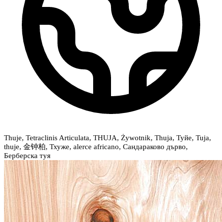
Thuje, Tetraclinis Articulata, THUJA, Żywotnik, Thuja, Туйе, Tuja,
thuje, 金钟柏, Тхуже, alerce africano, Сандараково дърво,
Берберска туя