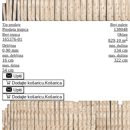
Tip prodaje
Broj palete
Prodaja trupca
138048
Broj trupca
Oblast
165376-01
2
829,10 m
Debljina
min. dužina
0,90 mm
134 cm
min. debljina
max. dužina
16 cm
322 cm
max. širina
54 cm
Upiti
Dodajte košaricu.
Košarica
Upiti
Dodajte košaricu.
Košarica