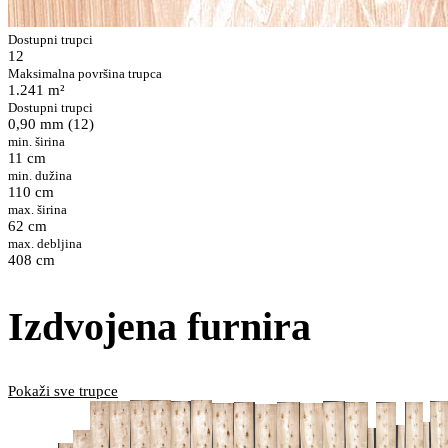
Dostupni trupci
12
Maksimalna površina trupca
1.241 m²
Dostupni trupci
0,90 mm (12)
min. širina
11 cm
min. dužina
110 cm
max. širina
62 cm
max. debljina
408 cm
Izdvojena furnira
Pokaži sve trupce