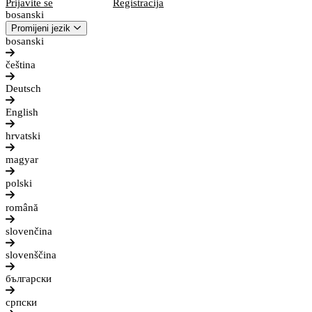
Prijavite se
Registracija
bosanski
Promijeni jezik
bosanski
čeština
Deutsch
English
hrvatski
magyar
polski
română
slovenčina
slovenščina
български
српски