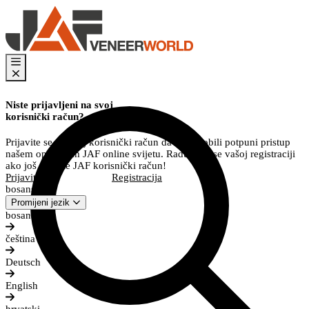
Niste prijavljeni na svoj
korisnički račun?
Prijavite se na svoj korisnički račun da biste dobili potpuni pristup
našem opsežnom JAF online svijetu. Radujemo se vašoj registraciji
ako još nemate JAF korisnički račun!
Prijavite se
Registracija
bosanski
Promijeni jezik
bosanski
čeština
Deutsch
English