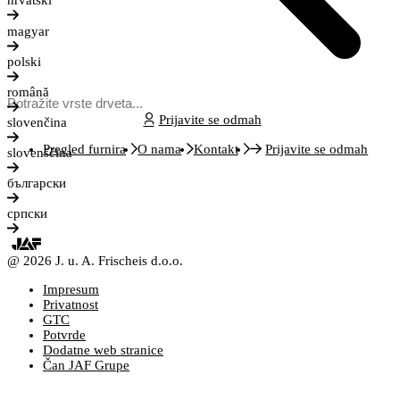
hrvatski
magyar
polski
română
Prijavite se odmah
slovenčina
Pregled furnira
O nama
Kontakt
Prijavite se odmah
slovenščina
български
српски
@ 2026 J. u. A. Frischeis d.o.o.
Impresum
Privatnost
GTC
Potvrde
Dodatne web stranice
Čan JAF Grupe