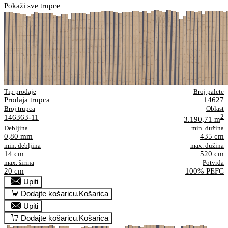
Pokaži sve trupce
Tip prodaje
Broj palete
Prodaja trupca
14627
Broj trupca
Oblast
146363-11
2
3.190,71 m
Debljina
min. dužina
0,80 mm
435 cm
min. debljina
max. dužina
14 cm
520 cm
max. širina
Potvrda
20 cm
100% PEFC
Upiti
Dodajte košaricu.
Košarica
Upiti
Dodajte košaricu.
Košarica