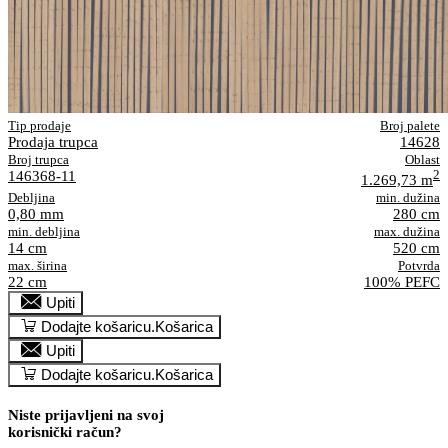
Tip prodaje
Broj palete
Prodaja trupca
14628
Broj trupca
Oblast
146368-11
2
1.269,73 m
Debljina
min. dužina
0,80 mm
280 cm
min. debljina
max. dužina
14 cm
520 cm
max. širina
Potvrda
22 cm
100% PEFC
Upiti
Dodajte košaricu.
Košarica
Upiti
Dodajte košaricu.
Košarica
Niste prijavljeni na svoj
korisnički račun?