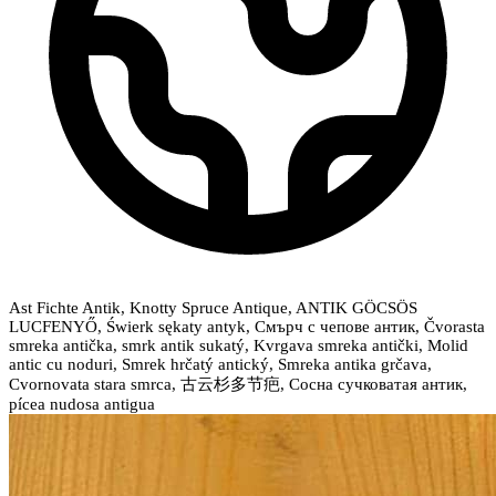
Ast Fichte Antik, Knotty Spruce Antique, ANTIK GÖCSÖS
LUCFENYŐ, Świerk sękaty antyk, Смърч с чепове антик, Čvorasta
smreka antička, smrk antik sukatý, Kvrgava smreka antički, Molid
antic cu noduri, Smrek hrčatý antický, Smreka antika grčava,
Cvornovata stara smrca, 古云杉多节疤, Сосна сучковатая антик,
pícea nudosa antigua