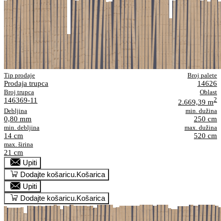
Tip prodaje
Broj palete
Prodaja trupca
14626
Broj trupca
Oblast
146369-11
2
2.669,39 m
Debljina
min. dužina
0,80 mm
250 cm
min. debljina
max. dužina
14 cm
520 cm
max. širina
21 cm
Upiti
Dodajte košaricu.
Košarica
Upiti
Dodajte košaricu.
Košarica