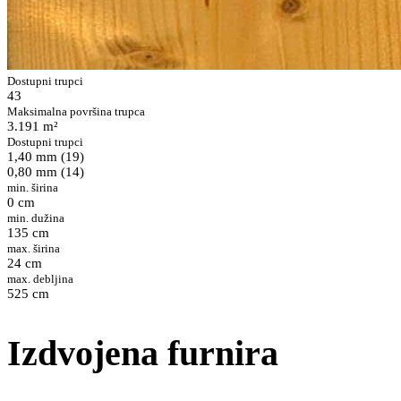
Dostupni trupci
43
Maksimalna površina trupca
3.191 m²
Dostupni trupci
1,40 mm (19)
0,80 mm (14)
min. širina
0 cm
min. dužina
135 cm
max. širina
24 cm
max. debljina
525 cm
Izdvojena furnira