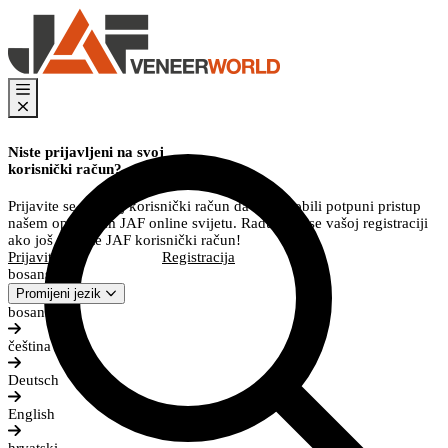
Niste prijavljeni na svoj
korisnički račun?
Prijavite se na svoj korisnički račun da biste dobili potpuni pristup
našem opsežnom JAF online svijetu. Radujemo se vašoj registraciji
ako još nemate JAF korisnički račun!
Prijavite se
Registracija
bosanski
Promijeni jezik
bosanski
čeština
Deutsch
English