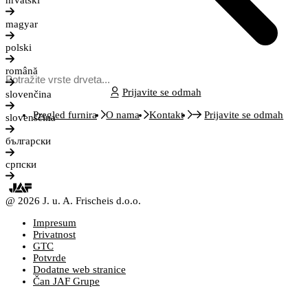
hrvatski
magyar
polski
română
Prijavite se odmah
slovenčina
Pregled furnira
O nama
Kontakt
Prijavite se odmah
slovenščina
български
српски
@ 2026 J. u. A. Frischeis d.o.o.
Impresum
Privatnost
GTC
Potvrde
Dodatne web stranice
Čan JAF Grupe