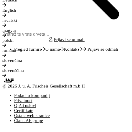
Deutsch
English
hrvatski
magyar
Prijavi se odmah
polski
Pregled furnira
O nama
Kontakt
Prijavi se odmah
română
slovenčina
slovenščina
@ 2026 J. u. A. Frischeis Gesellschaft m.b.H
Podaci o kompaniji
Privatnost
Opšti uslovi
Certifikate
Ostale web stranice
Član JAF grupe