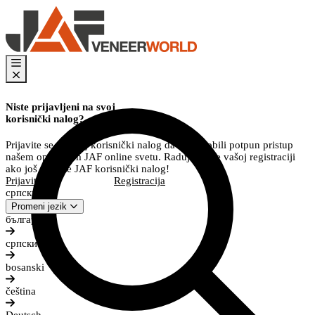
Niste prijavljeni na svoj
korisnički nalog?
Prijavite se na svoj korisnički nalog da biste dobili potpun pristup
našem opsežnom JAF online svetu. Radujemo se vašoj registraciji
ako još nemate JAF korisnički nalog!
Prijavite se
Registracija
српски
Promeni jezik
български
српски
bosanski
čeština