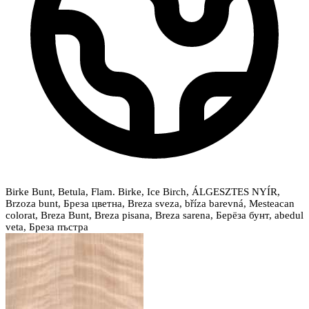
Birke Bunt, Betula, Flam. Birke, Ice Birch, ÁLGESZTES NYÍR,
Brzoza bunt, Бреза цветна, Breza sveza, bříza barevná, Mesteacan
colorat, Breza Bunt, Breza pisana, Breza sarena, Берёза бунт, abedul
veta, Бреза пъстра