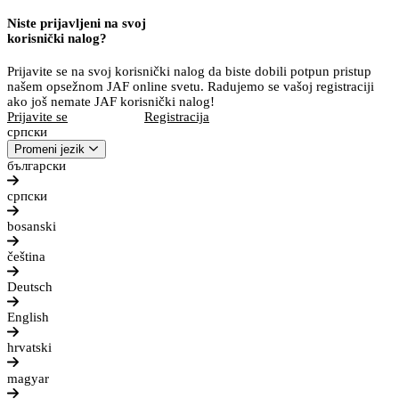
Niste prijavljeni na svoj
korisnički nalog?
Prijavite se na svoj korisnički nalog da biste dobili potpun pristup
našem opsežnom JAF online svetu. Radujemo se vašoj registraciji
ako još nemate JAF korisnički nalog!
Prijavite se
Registracija
српски
Promeni jezik
български
српски
bosanski
čeština
Deutsch
English
hrvatski
magyar