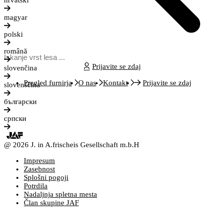
hrvatski
magyar
polski
română
Prijavite se zdaj
slovenčina
Pregled furnirja
O nas
Kontakt
Prijavite se zdaj
slovenščina
български
српски
@ 2026 J. in A.frischeis Gesellschaft m.b.H
Impresum
Zasebnost
Splošni pogoji
Potrdila
Nadaljnja spletna mesta
Član skupine JAF