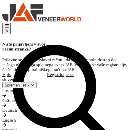
Niste prijavljeni v svoj
račun stranke?
Prijavite se v svoj poslovni račun , da dobite popoln dostop do
našega obsežnega spletnega sveta JAF. Veselimo se vaše registracije,
če še nimate uporabniškega računa JAF!
Vpis
Registrirajte se
slovenščina
Spremeni jezik
bosanski
čeština
Deutsch
English