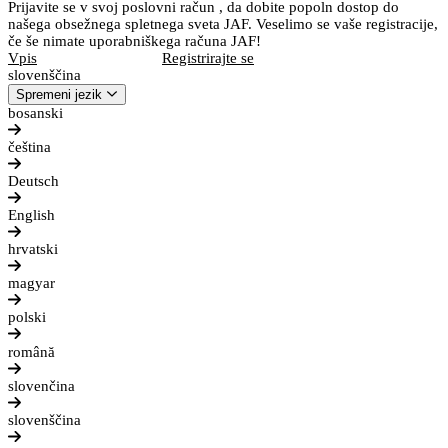
Prijavite se v svoj poslovni račun , da dobite popoln dostop do
našega obsežnega spletnega sveta JAF. Veselimo se vaše registracije,
če še nimate uporabniškega računa JAF!
Vpis
Registrirajte se
slovenščina
Spremeni jezik
bosanski
čeština
Deutsch
English
hrvatski
magyar
polski
română
slovenčina
slovenščina