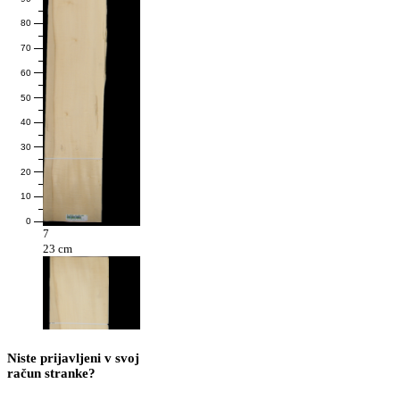
80
70
60
50
40
30
20
10
0
7
23 cm
Niste prijavljeni v svoj
račun stranke?