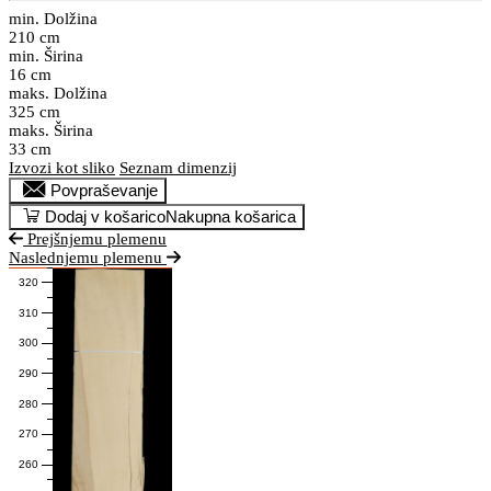
min. Dolžina
210 cm
min. Širina
16 cm
maks. Dolžina
325 cm
maks. Širina
33 cm
Izvozi kot sliko
Seznam dimenzij
Povpraševanje
Dodaj v košarico
Nakupna košarica
Prejšnjemu plemenu
Naslednjemu plemenu
320
310
300
290
280
270
260