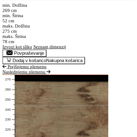
min. Dolžina
269 cm
min. Širina
52 cm
maks. Dolžina
275 cm
maks. Širina
78 cm
Izvozi kot sliko
Seznam dimenzij
Povpraševanje
Dodaj v košarico
Nakupna košarica
Prejšnjemu plemenu
Naslednjemu plemenu
270
260
250
240
230
220