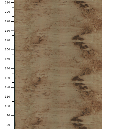
210
200
190
180
170
160
150
140
130
120
110
100
90
80