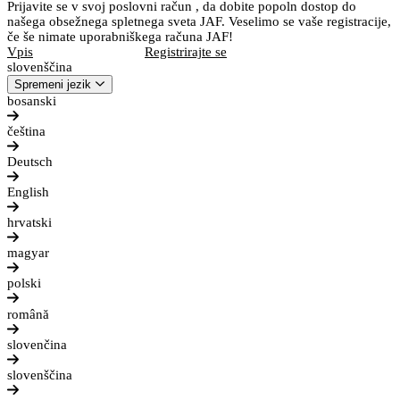
Prijavite se v svoj poslovni račun , da dobite popoln dostop do
našega obsežnega spletnega sveta JAF. Veselimo se vaše registracije,
če še nimate uporabniškega računa JAF!
Vpis
Registrirajte se
slovenščina
Spremeni jezik
bosanski
čeština
Deutsch
English
hrvatski
magyar
polski
română
slovenčina
slovenščina