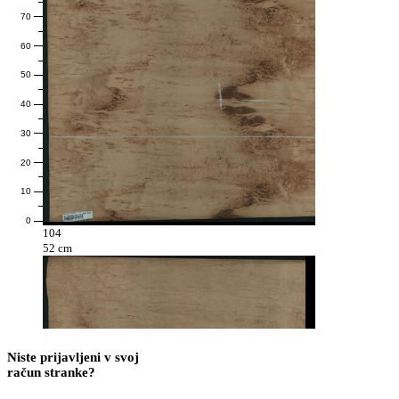
70
60
50
40
30
20
10
0
104
52 cm
Niste prijavljeni v svoj
račun stranke?