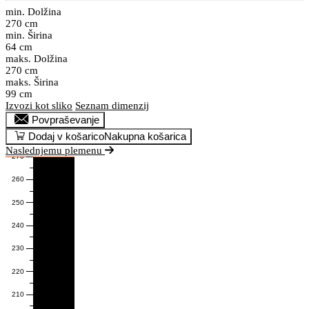
min. Dolžina
270 cm
min. Širina
64 cm
maks. Dolžina
270 cm
maks. Širina
99 cm
Izvozi kot sliko
Seznam dimenzij
Povpraševanje
Dodaj v košarico
Nakupna košarica
Naslednjemu plemenu
270
2 bundi brez fotografije.
260
250
240
230
220
210