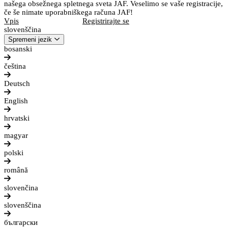
našega obsežnega spletnega sveta JAF. Veselimo se vaše registracije,
če še nimate uporabniškega računa JAF!
Vpis
Registrirajte se
slovenščina
Spremeni jezik
bosanski
čeština
Deutsch
English
hrvatski
magyar
polski
română
slovenčina
slovenščina
български