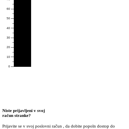
60
50
40
30
20
10
0
Niste prijavljeni v svoj
račun stranke?
Prijavite se v svoj poslovni račun , da dobite popoln dostop do