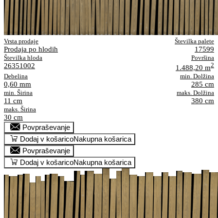
Vrsta prodaje
Številka palete
Prodaja po hlodih
17599
Številka hloda
Površina
26351002
2
1.488,20 m
Debelina
min. Dolžina
0,60 mm
285 cm
min. Širina
maks. Dolžina
11 cm
380 cm
maks. Širina
30 cm
Povpraševanje
Dodaj v košarico
Nakupna košarica
Povpraševanje
Dodaj v košarico
Nakupna košarica