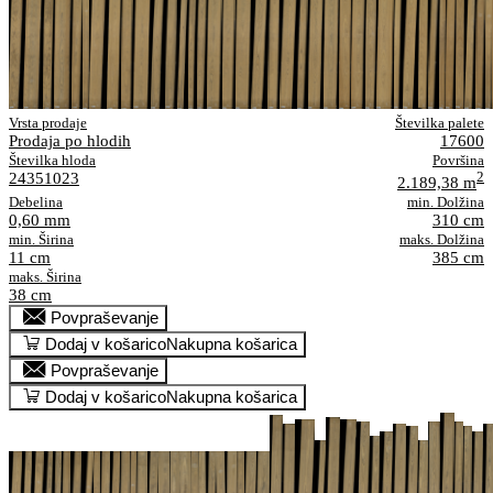
Vrsta prodaje
Številka palete
Prodaja po hlodih
17600
Številka hloda
Površina
24351023
2
2.189,38 m
Debelina
min. Dolžina
0,60 mm
310 cm
min. Širina
maks. Dolžina
11 cm
385 cm
maks. Širina
38 cm
Povpraševanje
Dodaj v košarico
Nakupna košarica
Povpraševanje
Dodaj v košarico
Nakupna košarica