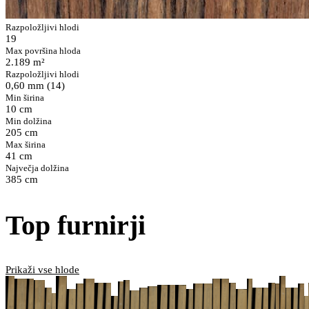
Razpoložljivi hlodi
19
Max površina hloda
2.189 m²
Razpoložljivi hlodi
0,60 mm (14)
Min širina
10 cm
Min dolžina
205 cm
Max širina
41 cm
Največja dolžina
385 cm
Top furnirji
Prikaži vse hlode