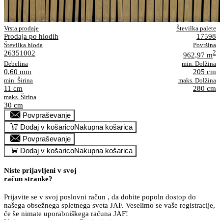
Vrsta prodaje
Številka palete
Prodaja po hlodih
17598
Številka hloda
Površina
26351002
2
962,97 m
Debelina
min. Dolžina
0,60 mm
205 cm
min. Širina
maks. Dolžina
11 cm
280 cm
maks. Širina
30 cm
Povpraševanje
Dodaj v košarico
Nakupna košarica
Povpraševanje
Dodaj v košarico
Nakupna košarica
Niste prijavljeni v svoj
račun stranke?
Prijavite se v svoj poslovni račun , da dobite popoln dostop do
našega obsežnega spletnega sveta JAF. Veselimo se vaše registracije,
če še nimate uporabniškega računa JAF!