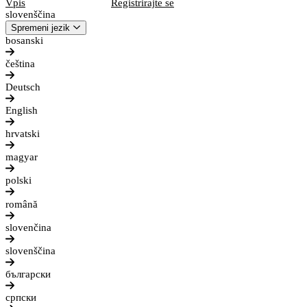
Vpis
Registrirajte se
slovenščina
Spremeni jezik
bosanski
čeština
Deutsch
English
hrvatski
magyar
polski
română
slovenčina
slovenščina
български
српски