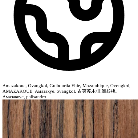
Amazakoue, Ovangkol, Guibourtia Ehie, Mozambique, Ovengkol,
AMAZAKOUE, Амазакуе, ovangkol, 古夷苏木/非洲核桃,
Амазакоуе, palisandro