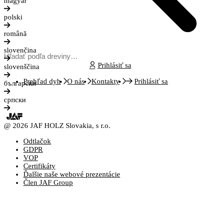
magyar
polski
română
slovenčina
Prihlásiť sa
slovenščina
Prehľad dyh
O nás
Kontakty
Prihlásiť sa
български
српски
@ 2026 JAF HOLZ Slovakia, s r.o.
Odtlačok
GDPR
VOP
Certifikáty
Ďalšie naše webové prezentácie
Člen JAF Group