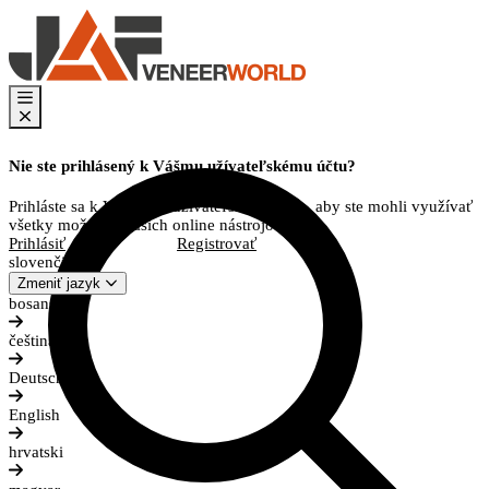
Nie ste prihlásený k Vášmu užívateľskému účtu?
Prihláste sa k Vášmu používateľskému účtu, aby ste mohli využívať
všetky možnosti našich online nástrojov.
Prihlásiť
Registrovať
slovenčina
Zmeniť jazyk
bosanski
čeština
Deutsch
English
hrvatski