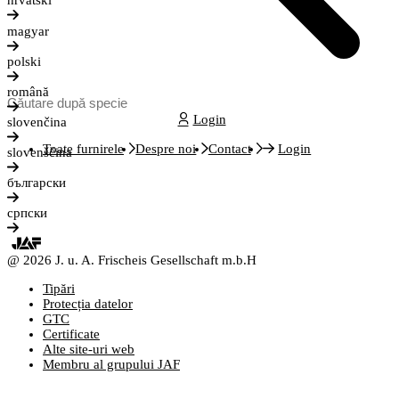
hrvatski
magyar
polski
română
Login
slovenčina
Toate furnirele
Despre noi
Contact
Login
slovenščina
български
српски
@ 2026 J. u. A. Frischeis Gesellschaft m.b.H
Tipări
Protecția datelor
GTC
Certificate
Alte site-uri web
Membru al grupului JAF