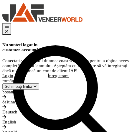
Nu sunteți logat în
customer account?
Conectați-vă la contul dumneavoastră de client pentru a obține acces
complet în lumea lemnului. Așteptăm cu nerăbdare să vă înregistrați
dacă nu aveți încă un cont de client JAF!
Login
Înregistrare
română
Schimbați limba
bosanski
čeština
Deutsch
English