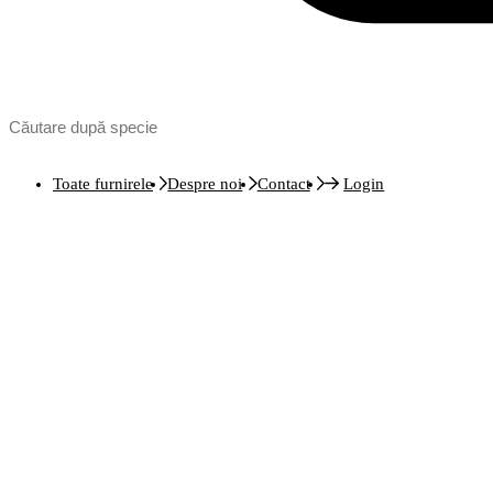
Toate furnirele
Despre noi
Contact
Login