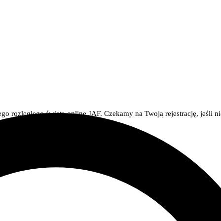
go rozległego świata online JAF. Czekamy na Twoją rejestrację, jeśli n