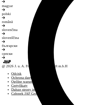
magyar
polski
română
slovenčina
slovenščina
български
српски
@ 2026 J. u. A. Frischeis Gesellschaft m.b.H
Odcisk
Ochrona danych
Ogólne warunki i zasady
Certyfikaty
Dalsze strony internetowe
Członek JAF Group