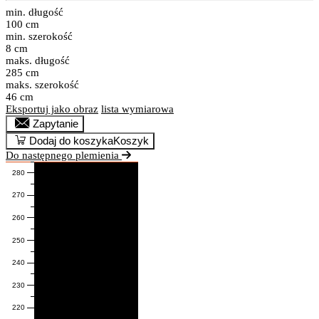
min. długość
100 cm
min. szerokość
8 cm
maks. długość
285 cm
maks. szerokość
46 cm
Eksportuj jako obraz
lista wymiarowa
Zapytanie
Dodaj do koszyka
Koszyk
Do następnego plemienia
280
270
260
250
240
230
220