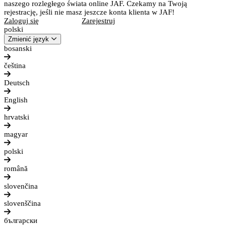
naszego rozległego świata online JAF. Czekamy na Twoją
rejestrację, jeśli nie masz jeszcze konta klienta w JAF!
Zaloguj się
Zarejestruj
polski
Zmienić język
bosanski
čeština
Deutsch
English
hrvatski
magyar
polski
română
slovenčina
slovenščina
български