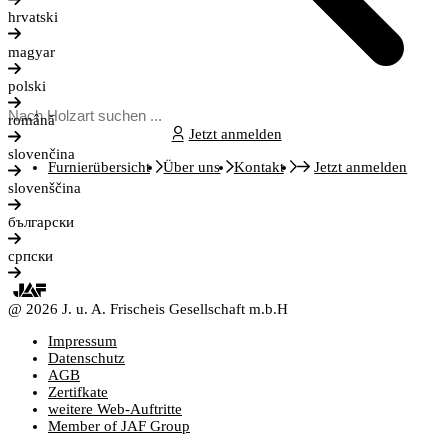
hrvatski
magyar
polski
română
Jetzt anmelden
slovenčina
Furnierübersicht
Über uns
Kontakt
Jetzt anmelden
slovenščina
български
српски
@ 2026 J. u. A. Frischeis Gesellschaft m.b.H
Impressum
Datenschutz
AGB
Zertifkate
weitere Web-Auftritte
Member of JAF Group