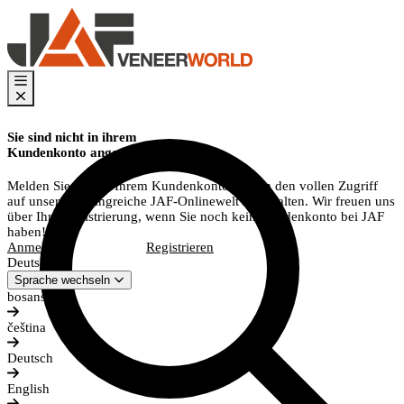
Sie sind nicht in ihrem
Kundenkonto angemeldet?
Melden Sie sich in Ihrem Kundenkonto an, um den vollen Zugriff
auf unsere umfangreiche JAF-Onlinewelt zu erhalten. Wir freuen uns
über Ihre Registrierung, wenn Sie noch kein Kundenkonto bei JAF
haben!
Anmelden
Registrieren
Deutsch
Sprache wechseln
bosanski
čeština
Deutsch
English