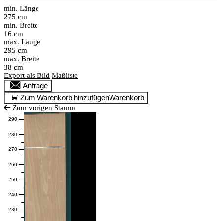
min. Länge
275 cm
min. Breite
16 cm
max. Länge
295 cm
max. Breite
38 cm
Export als Bild
Maßliste
Anfrage
Zum Warenkorb hinzufügen
Warenkorb
Zum vorigen Stamm
290
280
270
260
250
240
230