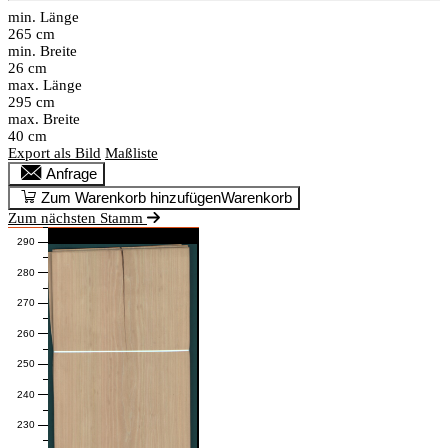
min. Länge
265 cm
min. Breite
26 cm
max. Länge
295 cm
max. Breite
40 cm
Export als Bild
Maßliste
Anfrage
Zum Warenkorb hinzufügen
Warenkorb
Zum nächsten Stamm
290
280
270
260
250
240
230