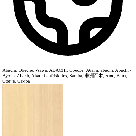
Abachi, Obeche, Wawa, ABACHI, Obecze, Абачи, abachi, Abachi /
Ayous, Abach, Abachi - afriški les, Samba, 非洲百木, Аюс, Вава,
Обече, Самба