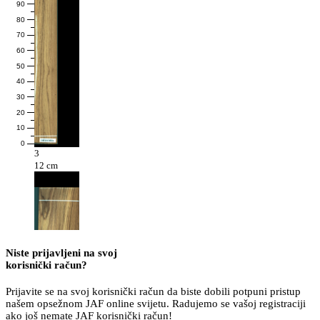
90
80
70
60
50
40
30
20
10
0
3
12 cm
Niste prijavljeni na svoj
korisnički račun?
Prijavite se na svoj korisnički račun da biste dobili potpuni pristup
našem opsežnom JAF online svijetu. Radujemo se vašoj registraciji
ako još nemate JAF korisnički račun!