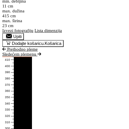
min. debljina
11 cm
max. dužina
415 cm
max. širina
23 cm
Izvezi fotografiju
Lista dimenzija
Upiti
Dodajte košaricu.
Košarica
Prethodno pleme
Sledećem plemenu
410
400
390
380
370
360
350
340
330
320
310
300