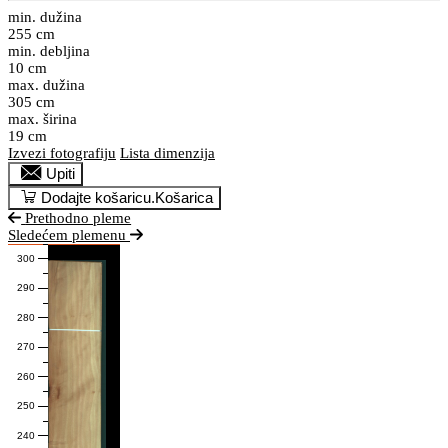
min. dužina
255 cm
min. debljina
10 cm
max. dužina
305 cm
max. širina
19 cm
Izvezi fotografiju
Lista dimenzija
Upiti
Dodajte košaricu.
Košarica
Prethodno pleme
Sledećem plemenu
300
290
280
270
260
250
240