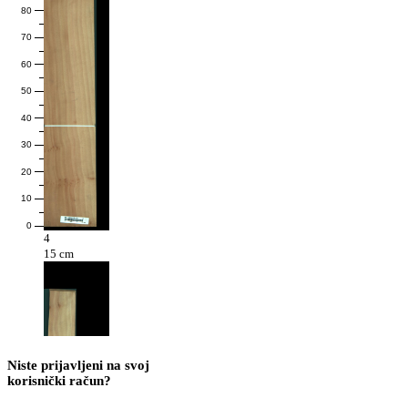
80
70
60
50
40
30
20
10
0
4
15 cm
Niste prijavljeni na svoj
korisnički račun?