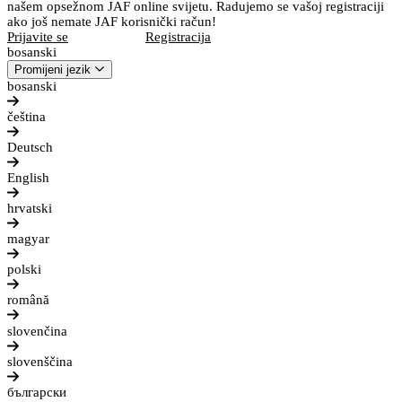
našem opsežnom JAF online svijetu. Radujemo se vašoj registraciji
ako još nemate JAF korisnički račun!
Prijavite se
Registracija
bosanski
Promijeni jezik
bosanski
čeština
Deutsch
English
hrvatski
magyar
polski
română
slovenčina
slovenščina
български