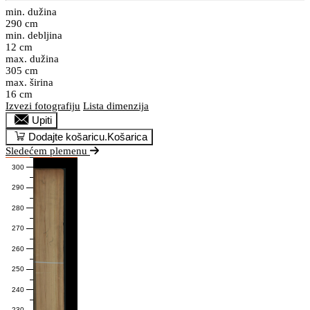
min. dužina
290 cm
min. debljina
12 cm
max. dužina
305 cm
max. širina
16 cm
Izvezi fotografiju
Lista dimenzija
Upiti
Dodajte košaricu.
Košarica
Sledećem plemenu
300
290
280
270
260
250
240
230