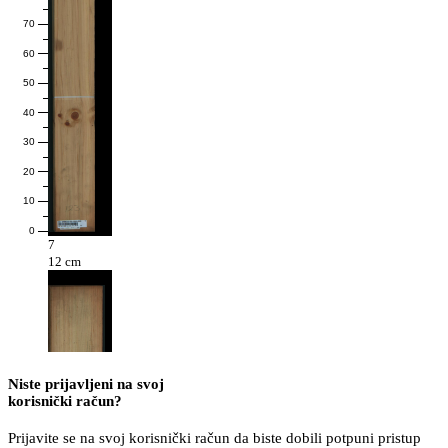
70
60
50
40
30
20
10
0
7
12 cm
Niste prijavljeni na svoj
korisnički račun?
Prijavite se na svoj korisnički račun da biste dobili potpuni pristup