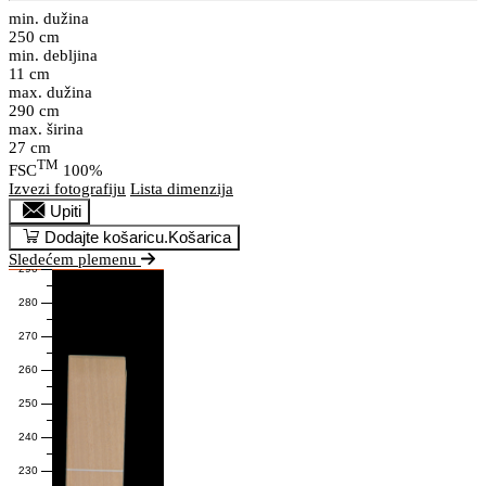
min. dužina
250 cm
min. debljina
11 cm
max. dužina
290 cm
max. širina
27 cm
TM
FSC
100%
Izvezi fotografiju
Lista dimenzija
Upiti
Dodajte košaricu.
Košarica
Sledećem plemenu
290
280
270
260
250
240
230