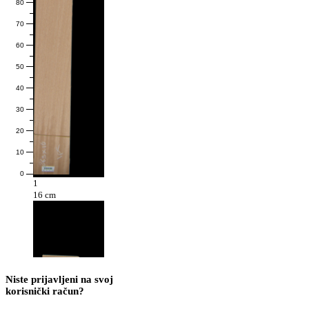
80
70
60
50
40
30
20
10
0
1
16 cm
Niste prijavljeni na svoj
korisnički račun?