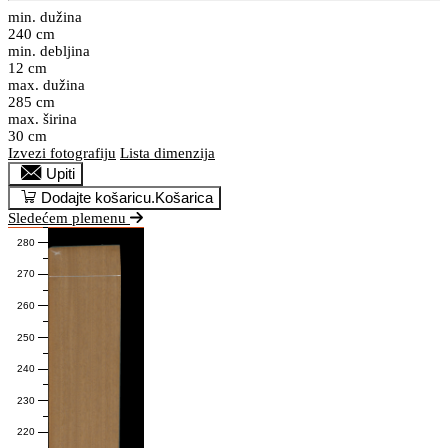
min. dužina
240 cm
min. debljina
12 cm
max. dužina
285 cm
max. širina
30 cm
Izvezi fotografiju
Lista dimenzija
Upiti
Dodajte košaricu.
Košarica
Sledećem plemenu
280
270
260
250
240
230
220