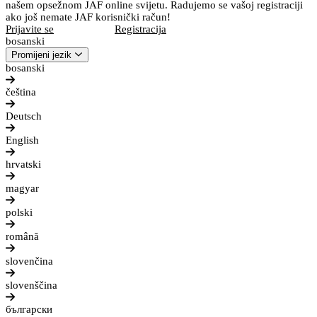
našem opsežnom JAF online svijetu. Radujemo se vašoj registraciji
ako još nemate JAF korisnički račun!
Prijavite se
Registracija
bosanski
Promijeni jezik
bosanski
čeština
Deutsch
English
hrvatski
magyar
polski
română
slovenčina
slovenščina
български