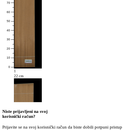
70
60
50
40
30
20
10
0
1
22 cm
Niste prijavljeni na svoj
korisnički račun?
Prijavite se na svoj korisnički račun da biste dobili potpuni pristup