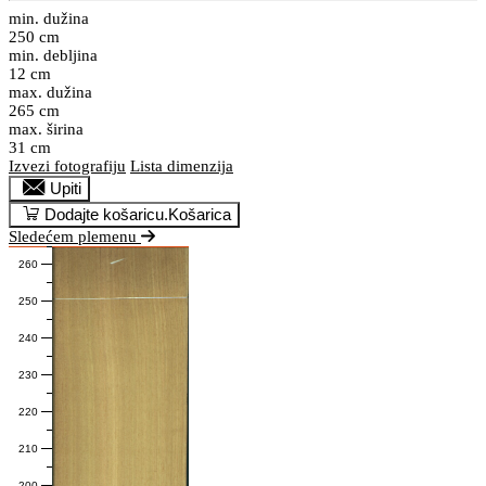
min. dužina
250 cm
min. debljina
12 cm
max. dužina
265 cm
max. širina
31 cm
Izvezi fotografiju
Lista dimenzija
Upiti
Dodajte košaricu.
Košarica
Sledećem plemenu
260
250
240
230
220
210
200