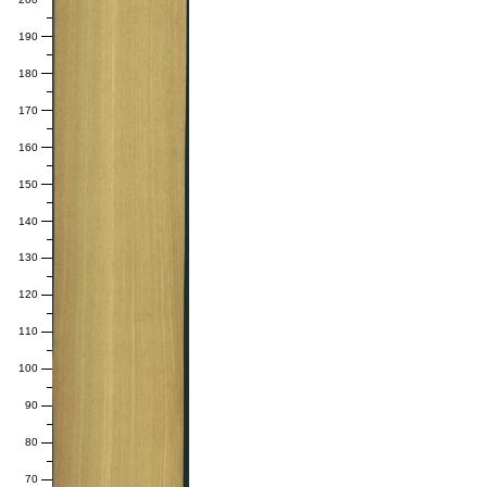
190
180
170
160
150
140
130
120
110
100
90
80
70