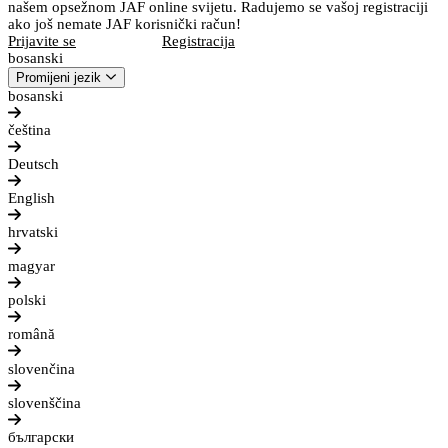
našem opsežnom JAF online svijetu. Radujemo se vašoj registraciji
ako još nemate JAF korisnički račun!
Prijavite se
Registracija
bosanski
Promijeni jezik
bosanski
čeština
Deutsch
English
hrvatski
magyar
polski
română
slovenčina
slovenščina
български