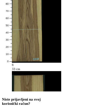
80
70
60
50
40
30
20
10
0
6
33 cm
Niste prijavljeni na svoj
korisnički račun?