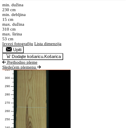
min. dužina
230 cm
min. debljina
15 cm
max. dužina
310 cm
max. širina
53 cm
Izvezi fotografiju
Lista dimenzija
Upiti
Dodajte košaricu.
Košarica
Prethodno pleme
Sledećem plemenu
310
300
290
280
270
260
250
240