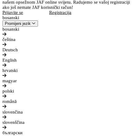
našem opsežnom JAF online svijetu. Radujemo se vašoj registraciji
ako još nemate JAF korisnički račun!
Prijavite se
Registracija
bosanski
Promijeni jezik
bosanski
čeština
Deutsch
English
hrvatski
magyar
polski
română
slovenčina
slovenščina
български