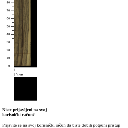
80
70
60
50
40
30
20
10
0
1
19 cm
Niste prijavljeni na svoj
korisnički račun?
Prijavite se na svoj korisnički račun da biste dobili potpuni pristup