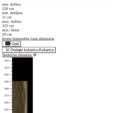
min. dužina
220 cm
min. debljina
11 cm
max. dužina
325 cm
max. širina
29 cm
Izvezi fotografiju
Lista dimenzija
Upiti
Dodajte košaricu.
Košarica
Sledećem plemenu
320
310
300
290
280
270
260
250