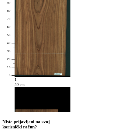
90
80
70
60
50
40
30
20
10
0
1
59 cm
Niste prijavljeni na svoj
korisnički račun?