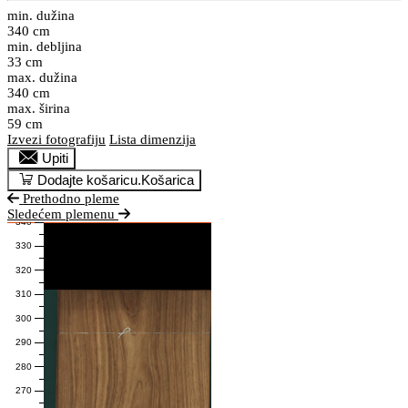
min. dužina
340 cm
min. debljina
33 cm
max. dužina
340 cm
max. širina
59 cm
Izvezi fotografiju
Lista dimenzija
Upiti
Dodajte košaricu.
Košarica
Prethodno pleme
Sledećem plemenu
340
330
320
310
300
290
280
270