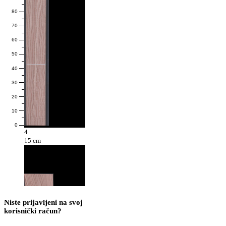
80
70
60
50
40
30
20
10
0
4
15 cm
Niste prijavljeni na svoj
korisnički račun?