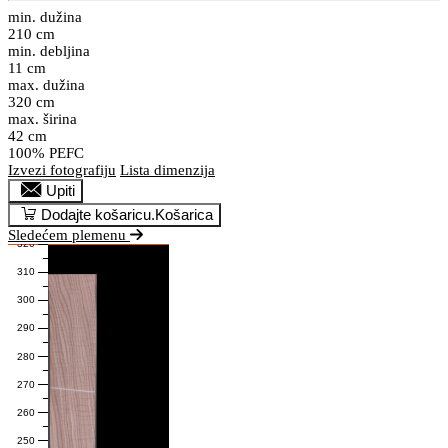
min. dužina
210 cm
min. debljina
11 cm
max. dužina
320 cm
max. širina
42 cm
100% PEFC
Izvezi fotografiju
Lista dimenzija
Upiti
Dodajte košaricu.
Košarica
Sledećem plemenu
320
310
300
290
280
270
260
250