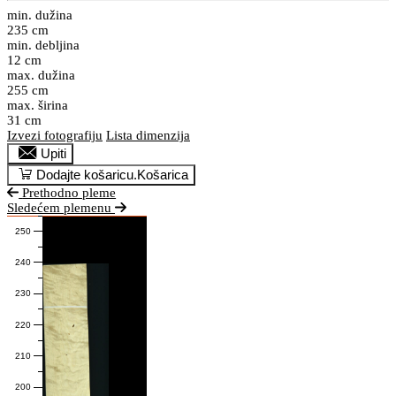
min. dužina
235 cm
min. debljina
12 cm
max. dužina
255 cm
max. širina
31 cm
Izvezi fotografiju
Lista dimenzija
Upiti
Dodajte košaricu.
Košarica
Prethodno pleme
Sledećem plemenu
250
240
230
220
210
200