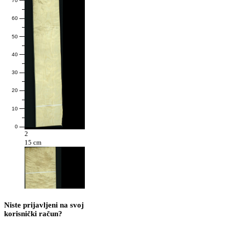
70
60
50
40
30
20
10
0
2
15 cm
Niste prijavljeni na svoj
korisnički račun?