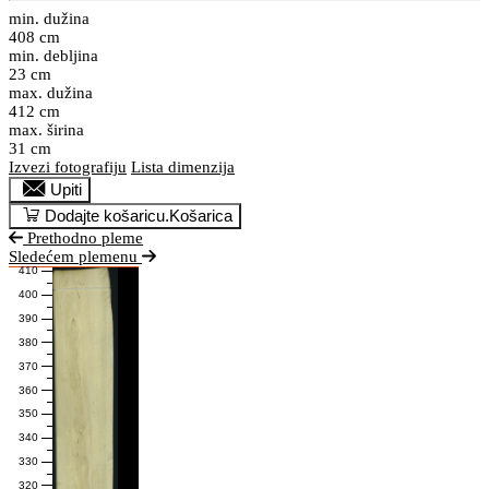
min. dužina
408 cm
min. debljina
23 cm
max. dužina
412 cm
max. širina
31 cm
Izvezi fotografiju
Lista dimenzija
Upiti
Dodajte košaricu.
Košarica
Prethodno pleme
Sledećem plemenu
410
400
390
380
370
360
350
340
330
320