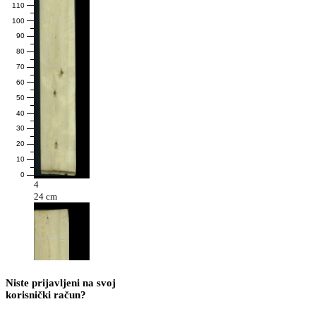
110
100
90
80
70
60
50
40
30
20
10
0
4
24 cm
Niste prijavljeni na svoj
korisnički račun?