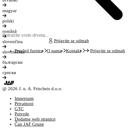
hrvatski
magyar
polski
română
Prijavite se odmah
slovenčina
Pregled furnira
O nama
Kontakt
Prijavite se odmah
slovenščina
български
српски
@ 2026 J. u. A. Frischeis d.o.o.
Impresum
Privatnost
GTC
Potvrde
Dodatne web stranice
Čan JAF Grupe