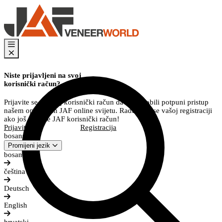
Niste prijavljeni na svoj
korisnički račun?
Prijavite se na svoj korisnički račun da biste dobili potpuni pristup
našem opsežnom JAF online svijetu. Radujemo se vašoj registraciji
ako još nemate JAF korisnički račun!
Prijavite se
Registracija
bosanski
Promijeni jezik
bosanski
čeština
Deutsch
English