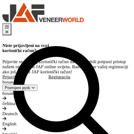
Niste prijavljeni na svoj
korisnički račun?
Prijavite se na svoj korisnički račun da biste dobili potpuni pristup
našem opsežnom JAF online svijetu. Radujemo se vašoj registraciji
ako još nemate JAF korisnički račun!
Prijavite se
Registracija
bosanski
Promijeni jezik
bosanski
čeština
Deutsch
English