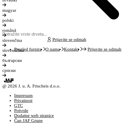
hrvatski
magyar
polski
română
Prijavite se odmah
slovenčina
Pregled furnira
O nama
Kontakt
Prijavite se odmah
slovenščina
български
српски
@ 2026 J. u. A. Frischeis d.o.o.
Impresum
Privatnost
GTC
Potvrde
Dodatne web stranice
Čan JAF Grupe