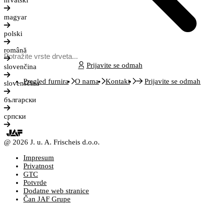
hrvatski
magyar
polski
română
Prijavite se odmah
slovenčina
Pregled furnira
O nama
Kontakt
Prijavite se odmah
slovenščina
български
српски
@ 2026 J. u. A. Frischeis d.o.o.
Impresum
Privatnost
GTC
Potvrde
Dodatne web stranice
Čan JAF Grupe