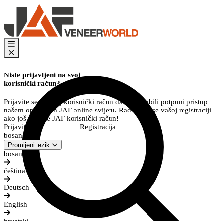
Niste prijavljeni na svoj
korisnički račun?
Prijavite se na svoj korisnički račun da biste dobili potpuni pristup
našem opsežnom JAF online svijetu. Radujemo se vašoj registraciji
ako još nemate JAF korisnički račun!
Prijavite se
Registracija
bosanski
Promijeni jezik
bosanski
čeština
Deutsch
English