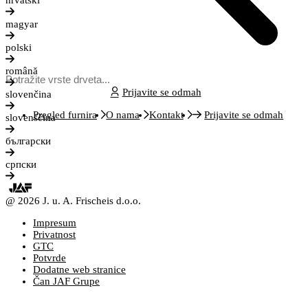
hrvatski
magyar
polski
română
Prijavite se odmah
slovenčina
Pregled furnira
O nama
Kontakt
Prijavite se odmah
slovenščina
български
српски
@ 2026 J. u. A. Frischeis d.o.o.
Impresum
Privatnost
GTC
Potvrde
Dodatne web stranice
Čan JAF Grupe