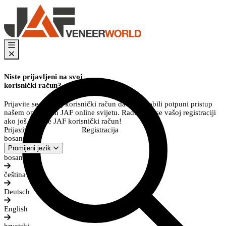
Niste prijavljeni na svoj
korisnički račun?
Prijavite se na svoj korisnički račun da biste dobili potpuni pristup
našem opsežnom JAF online svijetu. Radujemo se vašoj registraciji
ako još nemate JAF korisnički račun!
Prijavite se
Registracija
bosanski
Promijeni jezik
bosanski
čeština
Deutsch
English