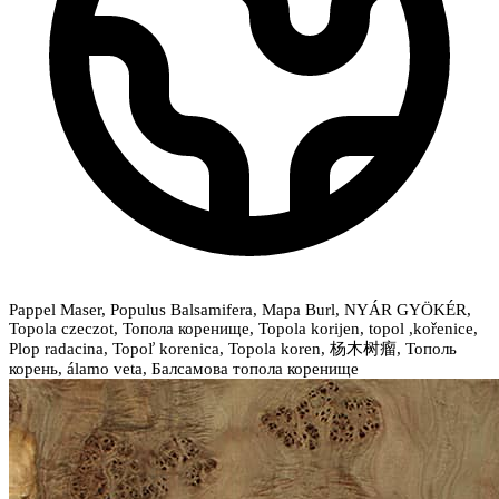
Pappel Maser, Populus Balsamifera, Mapa Burl, NYÁR GYÖKÉR,
Topola czeczot, Топола коренище, Topola korijen, topol ,kořenice,
Plop radacina, Topoľ korenica, Topola koren, 杨木树瘤, Тополь
корень, álamo veta, Балсамова топола коренище