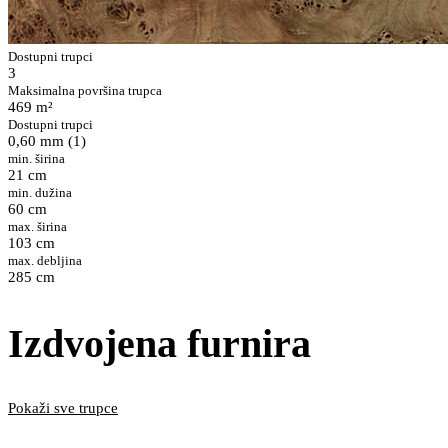
Dostupni trupci
3
Maksimalna površina trupca
469 m²
Dostupni trupci
0,60 mm (1)
min. širina
21 cm
min. dužina
60 cm
max. širina
103 cm
max. debljina
285 cm
Izdvojena furnira
Pokaži sve trupce