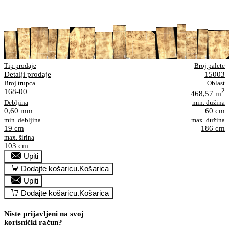
Tip prodaje
Broj palete
Detalji prodaje
15003
Broj trupca
Oblast
168-00
2
468,57 m
Debljina
min. dužina
0,60 mm
60 cm
min. debljina
max. dužina
19 cm
186 cm
max. širina
103 cm
Upiti
Dodajte košaricu.
Košarica
Upiti
Dodajte košaricu.
Košarica
Niste prijavljeni na svoj
korisnički račun?