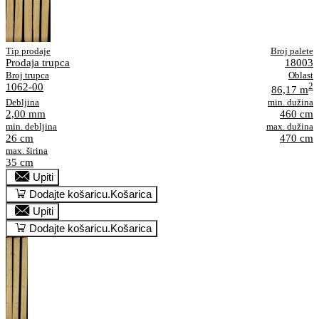
Tip prodaje
Broj palete
Prodaja trupca
18003
Broj trupca
Oblast
1062-00
2
86,17 m
Debljina
min. dužina
2,00 mm
460 cm
min. debljina
max. dužina
26 cm
470 cm
max. širina
35 cm
Upiti
Dodajte košaricu.
Košarica
Upiti
Dodajte košaricu.
Košarica