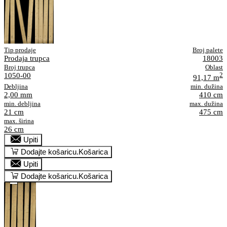
Tip prodaje
Broj palete
Prodaja trupca
18003
Broj trupca
Oblast
1050-00
2
91,17 m
Debljina
min. dužina
2,00 mm
410 cm
min. debljina
max. dužina
21 cm
475 cm
max. širina
26 cm
Upiti
Dodajte košaricu.
Košarica
Upiti
Dodajte košaricu.
Košarica