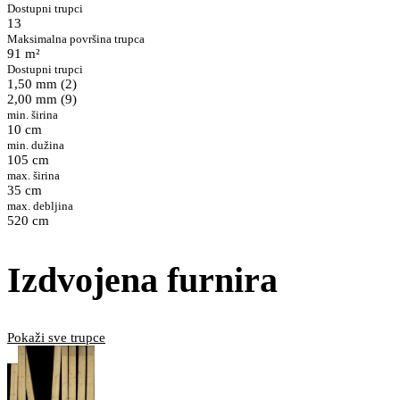
Dostupni trupci
13
Maksimalna površina trupca
91 m²
Dostupni trupci
1,50 mm (2)
2,00 mm (9)
min. širina
10 cm
min. dužina
105 cm
max. širina
35 cm
max. debljina
520 cm
Izdvojena furnira
Pokaži sve trupce