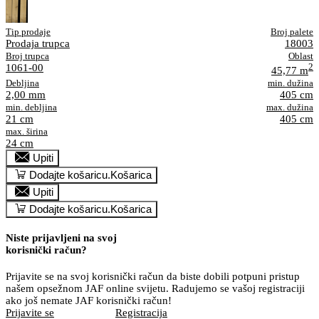
Tip prodaje
Broj palete
Prodaja trupca
18003
Broj trupca
Oblast
1061-00
2
45,77 m
Debljina
min. dužina
2,00 mm
405 cm
min. debljina
max. dužina
21 cm
405 cm
max. širina
24 cm
Upiti
Dodajte košaricu.
Košarica
Upiti
Dodajte košaricu.
Košarica
Niste prijavljeni na svoj
korisnički račun?
Prijavite se na svoj korisnički račun da biste dobili potpuni pristup
našem opsežnom JAF online svijetu. Radujemo se vašoj registraciji
ako još nemate JAF korisnički račun!
Prijavite se
Registracija