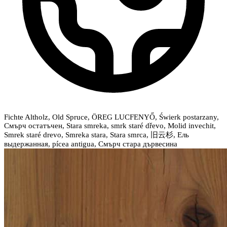
Fichte Altholz, Old Spruce, ÖREG LUCFENYŐ, Świerk postarzany,
Смърч остатъчен, Stara smreka, smrk staré dřevo, Molid invechit,
Smrek staré drevo, Smreka stara, Stara smrca, 旧云杉, Ель
выдержанная, pícea antigua, Смърч стара дървесина