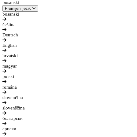
bosanski
Promijeni jezik
bosanski
čeština
Deutsch
English
hrvatski
magyar
polski
română
slovenčina
slovenščina
български
српски