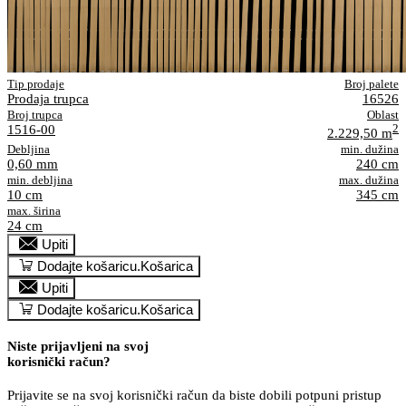
Tip prodaje
Broj palete
Prodaja trupca
16526
Broj trupca
Oblast
1516-00
2
2.229,50 m
Debljina
min. dužina
0,60 mm
240 cm
min. debljina
max. dužina
10 cm
345 cm
max. širina
24 cm
Upiti
Dodajte košaricu.
Košarica
Upiti
Dodajte košaricu.
Košarica
Niste prijavljeni na svoj
korisnički račun?
Prijavite se na svoj korisnički račun da biste dobili potpuni pristup