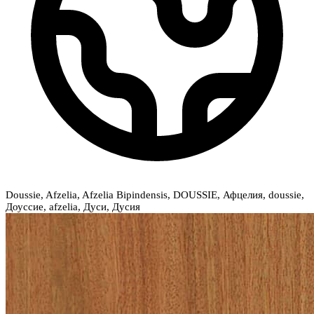
Doussie, Afzelia, Afzelia Bipindensis, DOUSSIE, Афцелия, doussie,
Доуссие, afzelia, Дуси, Дусия