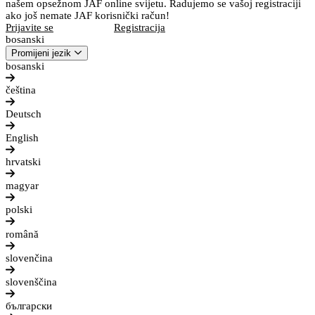
našem opsežnom JAF online svijetu. Radujemo se vašoj registraciji
ako još nemate JAF korisnički račun!
Prijavite se
Registracija
bosanski
Promijeni jezik
bosanski
čeština
Deutsch
English
hrvatski
magyar
polski
română
slovenčina
slovenščina
български