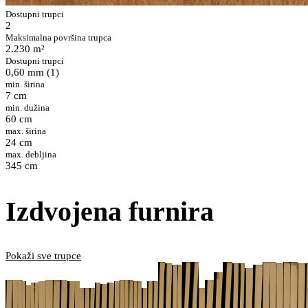
Dostupni trupci
2
Maksimalna površina trupca
2.230 m²
Dostupni trupci
0,60 mm (1)
min. širina
7 cm
min. dužina
60 cm
max. širina
24 cm
max. debljina
345 cm
Izdvojena furnira
Pokaži sve trupce