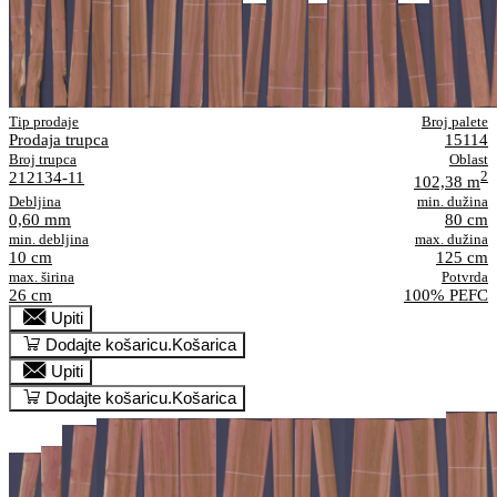
Tip prodaje
Broj palete
Prodaja trupca
15114
Broj trupca
Oblast
212134-11
2
102,38 m
Debljina
min. dužina
0,60 mm
80 cm
min. debljina
max. dužina
10 cm
125 cm
max. širina
Potvrda
26 cm
100% PEFC
Upiti
Dodajte košaricu.
Košarica
Upiti
Dodajte košaricu.
Košarica