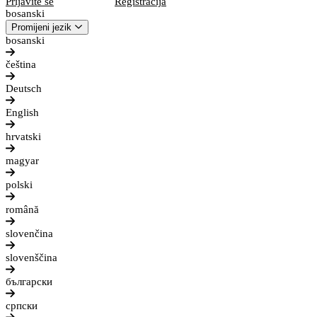
Prijavite se
Registracija
bosanski
Promijeni jezik
bosanski
čeština
Deutsch
English
hrvatski
magyar
polski
română
slovenčina
slovenščina
български
српски