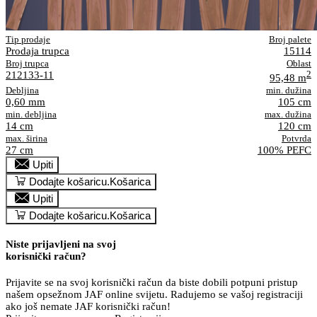
Tip prodaje
Broj palete
Prodaja trupca
15114
Broj trupca
Oblast
212133-11
2
95,48 m
Debljina
min. dužina
0,60 mm
105 cm
min. debljina
max. dužina
14 cm
120 cm
max. širina
Potvrda
27 cm
100% PEFC
Upiti
Dodajte košaricu.
Košarica
Upiti
Dodajte košaricu.
Košarica
Niste prijavljeni na svoj
korisnički račun?
Prijavite se na svoj korisnički račun da biste dobili potpuni pristup
našem opsežnom JAF online svijetu. Radujemo se vašoj registraciji
ako još nemate JAF korisnički račun!