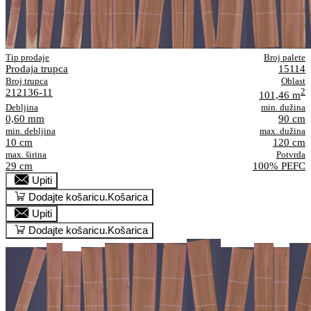
Tip prodaje
Broj palete
Prodaja trupca
15114
Broj trupca
Oblast
212136-11
2
101,46 m
Debljina
min. dužina
0,60 mm
90 cm
min. debljina
max. dužina
10 cm
120 cm
max. širina
Potvrda
29 cm
100% PEFC
Upiti
Dodajte košaricu.
Košarica
Upiti
Dodajte košaricu.
Košarica