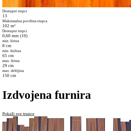
Dostupni trupci
13
Maksimalna površina trupca
102 m²
Dostupni trupci
0,60 mm (10)
min. širina
8 cm
min. dužina
65 cm
max. širina
29 cm
max. debljina
150 cm
Izdvojena furnira
Pokaži sve trupce