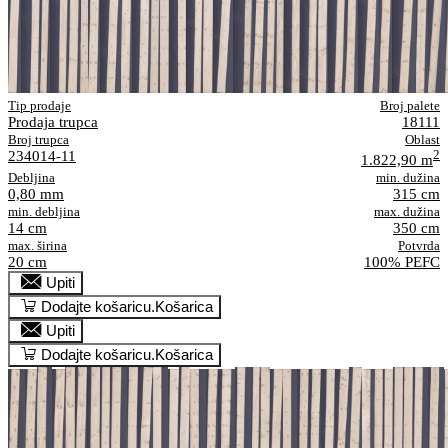
Tip prodaje
Broj palete
Prodaja trupca
18111
Broj trupca
Oblast
234014-11
2
1.822,90 m
Debljina
min. dužina
0,80 mm
315 cm
min. debljina
max. dužina
14 cm
350 cm
max. širina
Potvrda
20 cm
100% PEFC
Upiti
Dodajte košaricu.
Košarica
Upiti
Dodajte košaricu.
Košarica