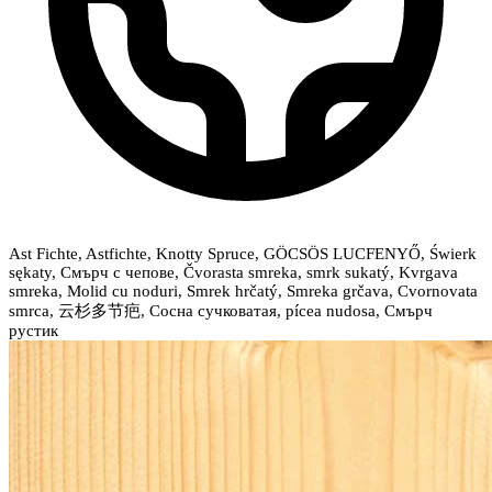
Ast Fichte, Astfichte, Knotty Spruce, GÖCSÖS LUCFENYŐ, Świerk
sękaty, Смърч с чепове, Čvorasta smreka, smrk sukatý, Kvrgava
smreka, Molid cu noduri, Smrek hrčatý, Smreka grčava, Cvornovata
smrca, 云杉多节疤, Сосна сучковатая, pícea nudosa, Смърч
рустик