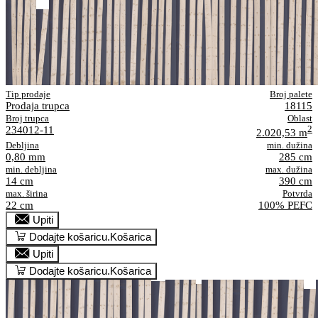
Tip prodaje
Broj palete
Prodaja trupca
18115
Broj trupca
Oblast
234012-11
2
2.020,53 m
Debljina
min. dužina
0,80 mm
285 cm
min. debljina
max. dužina
14 cm
390 cm
max. širina
Potvrda
22 cm
100% PEFC
Upiti
Dodajte košaricu.
Košarica
Upiti
Dodajte košaricu.
Košarica