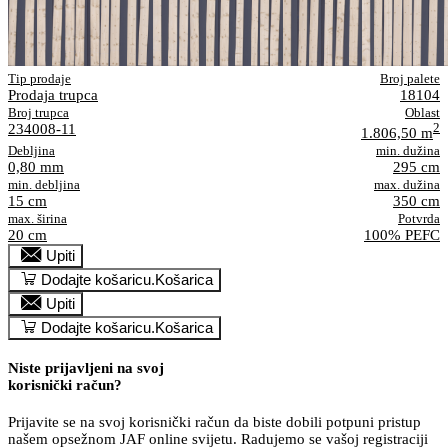
Tip prodaje
Broj palete
Prodaja trupca
18104
Broj trupca
Oblast
234008-11
2
1.806,50 m
Debljina
min. dužina
0,80 mm
295 cm
min. debljina
max. dužina
15 cm
350 cm
max. širina
Potvrda
20 cm
100% PEFC
Upiti
Dodajte košaricu.
Košarica
Upiti
Dodajte košaricu.
Košarica
Niste prijavljeni na svoj
korisnički račun?
Prijavite se na svoj korisnički račun da biste dobili potpuni pristup
našem opsežnom JAF online svijetu. Radujemo se vašoj registraciji