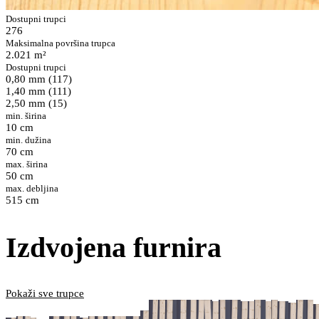
Dostupni trupci
276
Maksimalna površina trupca
2.021 m²
Dostupni trupci
0,80 mm (117)
1,40 mm (111)
2,50 mm (15)
min. širina
10 cm
min. dužina
70 cm
max. širina
50 cm
max. debljina
515 cm
Izdvojena furnira
Pokaži sve trupce