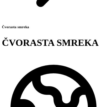
Čvorasta smreka
ČVORASTA SMREKA